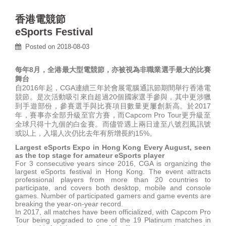
香港電競節
eSports Festival
Posted on
2018-08-03
每年8月，全港最大型電競節，亦被視為非職業選手最大的比賽
舞台
自2016年起，CGA連續三年於會展電腦通訊節期間舉行香港電
競節。是次活動吸引來自超過20個國家選手參與，其中更涉獵
到手遊部份，參賽選手與比賽項目數量更屢創新高。於2017
年，賽事亦全部升級至官方賽，而Capcom Pro Tour更升級至
全球只得十九個的白金賽。而儘管遇上兩日達至八號烈風訊號
或以上，入場人次仍比去年有所增長約15%。
Largest eSports Expo in Hong Kong Every August, seen
as the top stage for amateur eSports player
For 3 consecutive years since 2016, CGA is organizing the
largest eSports festival in Hong Kong. The event attracts
professional players from more than 20 countries to
participate, and covers both desktop, mobile and console
games. Number of participated gamers and game events are
breaking the year-on-year record.
In 2017, all matches have been officialized, with Capcom Pro
Tour being upgraded to one of the 19 Platinum matches in