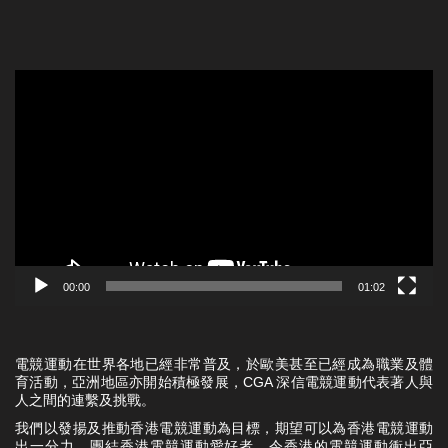
Video
Player
00:00
01:02
電競運動在世界各地已經非常普及，於歐美甚至已經成為職業及體
育活動，亞洲地區亦開始積極發展，CGA 深信電競運動代表著人與
人之間的連繫及挑戰。
我們以發揚及推動香港電競運動為目標，期望可以為香港電競運動
出一分力，團結香港電競運動愛好者，令香港的電競運動衝出亞